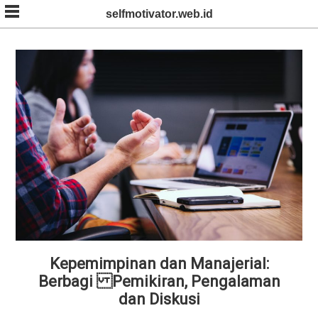
Skip
selfmotivator.web.id
to
content
Kepemimpinan dan Manajerial:
Berbagi Pemikiran, Pengalaman
dan Diskusi