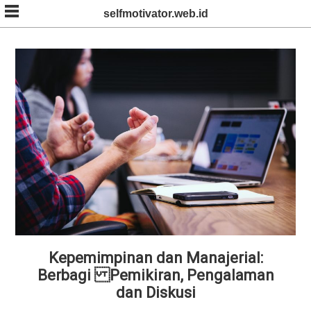
Skip
selfmotivator.web.id
to
content
Kepemimpinan dan Manajerial:
Berbagi Pemikiran, Pengalaman
dan Diskusi