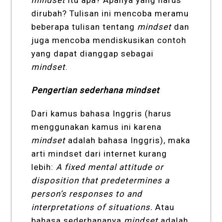
mindset
itu apa? Apanya yang harus
dirubah? Tulisan ini mencoba meramu
beberapa tulisan tentang
mindset
dan
juga mencoba mendiskusikan contoh
yang dapat dianggap sebagai
mindset
.
Pengertian sederhana mindset
Dari kamus bahasa Inggris (harus
menggunakan kamus ini karena
mindset
adalah bahasa Inggris), maka
arti mindset dari internet kurang
lebih:
A fixed mental attitude or
disposition that predetermines a
person’s responses to and
interpretations of situations.
Atau
bahasa sederhananya
mindset
adalah