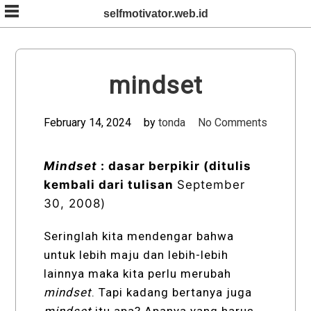
Skip
selfmotivator.web.id
to
content
mindset
February 14, 2024
by
tonda
No Comments
Mindset
: dasar berpikir
(ditulis
kembali dari tulisan
September
30, 2008)
Seringlah kita mendengar bahwa
untuk lebih maju dan lebih-lebih
lainnya maka kita perlu merubah
mindset
. Tapi kadang bertanya juga