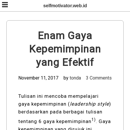
Skip
selfmotivator.web.id
to
content
Enam Gaya
Kepemimpinan
yang Efektif
November 11, 2017
by
tonda
3 Comments
Tulisan ini mencoba mempelajari
gaya kepemimpinan (
leadership style
)
berdasarkan pada berbagai tulisan
1)
tentang 6 gaya kepemimpinan
. Gaya
kepemimpinan yang dirujuk ini