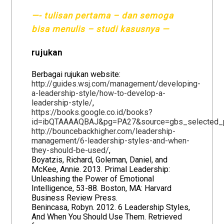
—- tulisan pertama – dan semoga
bisa menulis – studi kasusnya —
rujukan
Berbagai rujukan website:
http://guides.wsj.com/management/developing-
a-leadership-style/how-to-develop-a-
leadership-style/
,
https://books.google.co.id/books?
id=ibQTAAAAQBAJ&pg=PA27&source=gbs_selected_
http://bouncebackhigher.com/leadership-
management/6-leadership-styles-and-when-
they-should-be-used/
,
Boyatzis, Richard, Goleman, Daniel, and
McKee, Annie. 2013. Primal Leadership:
Unleashing the Power of Emotional
Intelligence, 53-88. Boston, MA: Harvard
Business Review Press.
Benincasa, Robyn. 2012. 6 Leadership Styles,
And When You Should Use Them. Retrieved