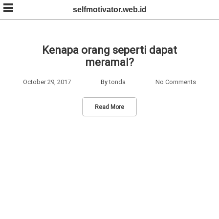
Skip
selfmotivator.web.id
to
content
Kenapa orang seperti dapat
meramal?
October 29, 2017
By
tonda
No Comments
Read More